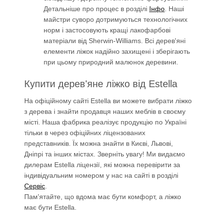
Детальніше про процес в розділі
Інфо
. Наші
майстри суворо дотримуються технологічних
норм і застосовують кращі лакофарбові
матеріали від Sherwin-Williams. Всі дерев'яні
елементи ліжок надійно захищені і зберігають
при цьому природний малюнок деревини.
Купити дерев'яне ліжко від Estella
На офіційному сайті Estella ви можете вибрати ліжко
з дерева і знайти продавця наших меблів в своєму
місті. Наша фабрика реалізує продукцію по Україні
тільки в через офіційних ліцензованих
представників. Їх можна знайти в Києві, Львові,
Дніпрі та інших містах. Зверніть увагу! Ми видаємо
дилерам Estella ліцензії, які можна перевірити за
індивідуальним номером у нас на сайті в розділі
Сервіс
.
Пам'ятайте, що вдома має бути комфорт, а ліжко
має бути Estella.