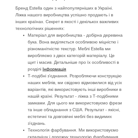
Бренд Estella один з найпопулярніших в Україні.
Ліжка нашого виробництва успішно продають і в
інших країнах. Секрет в якості і декількох важливих
технологічних рішеннях:
Матеріал для виробництва - добірна деревина
бука. Вона виділяється особливою міцністю і
різноманітністю текстур. Меблі Estella ми
виробляємо з двох категорій матеріалу. Це
щит і масив. Детальніше про їх особливості в
розділі
Інформація
Т-подібні з'єднання. Розробляючи конструкцію
наших меблів, ми свідомо відмовилися від усіх
варіантів, які використовують інші виробники в
нашій країні. Результат - ліжка з Т-подібними
замками. Для цього ми використовуємо фрези
та інше обладнання з США. Результат - якісні,
естетичні та довговічні меблі без видимих ​​
з'єднань.
Технологія фарбування. Ми використовуємо
складнішу і дорожчу технологію фарбування.